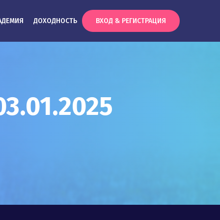
АДЕМИЯ
ДОХОДНОСТЬ
ВХОД & РЕГИСТРАЦИЯ
3.01.2025