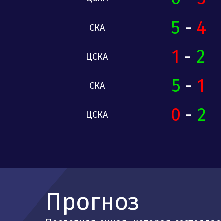
5
-
4
СКА
1
-
2
ЦСКА
5
-
1
СКА
0
-
2
ЦСКА
Прогноз