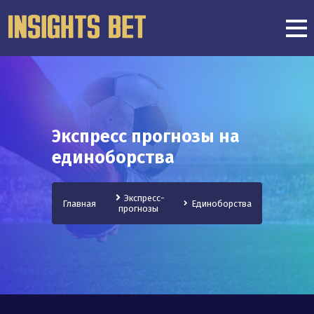
Экспресс прогнозы на
единоборства
Экспресс-
Главная
Единоборства
прогнозы