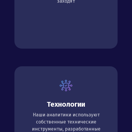
заходят
Технологии
Наши аналитики используют
собственные технические
инструменты, разработанные