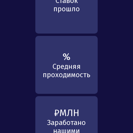
Ставок
прошло
%
Средняя
проходимость
₽
МЛН
Заработано
нашими