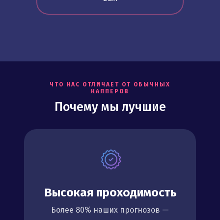
ЧТО НАС ОТЛИЧАЕТ ОТ ОБЫЧНЫХ
КАППЕРОВ
Почему мы лучшие
Высокая проходимость
Более 80% наших прогнозов —