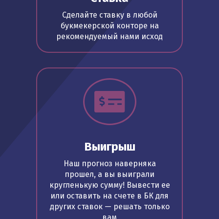
Сделайте ставку в любой
букмекерской конторе на
рекомендуемый нами исход
Выигрыш
Наш прогноз наверняка
прошел, а вы выиграли
кругленькую сумму! Вывести ее
или оставить на счете в БК для
других ставок — решать только
вам