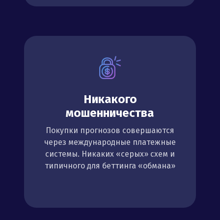
Никакого
мошенничества
Покупки прогнозов совершаются
через международные платежные
системы. Никаких «серых» схем и
типичного для беттинга «обмана»