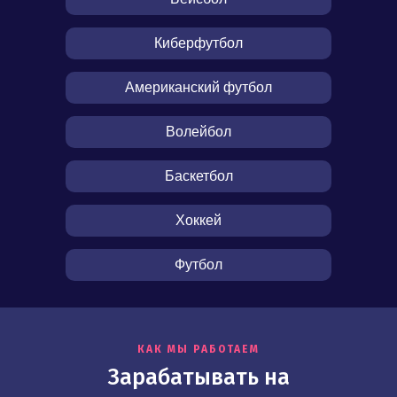
Киберфутбол
Американский футбол
Волейбол
Баскетбол
Хоккей
Футбол
КАК МЫ РАБОТАЕМ
Зарабатывать на