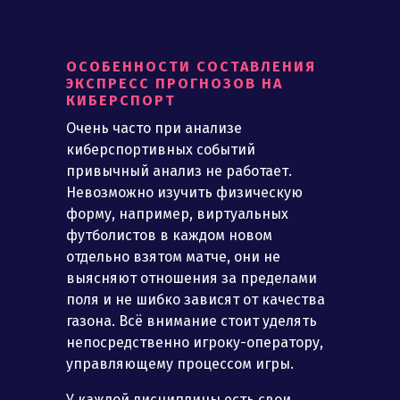
ОСОБЕННОСТИ СОСТАВЛЕНИЯ
ЭКСПРЕСС ПРОГНОЗОВ НА
КИБЕРСПОРТ
Очень часто при анализе
киберспортивных событий
привычный анализ не работает.
Невозможно изучить физическую
форму, например, виртуальных
футболистов в каждом новом
отдельно взятом матче, они не
выясняют отношения за пределами
поля и не шибко зависят от качества
газона. Всё внимание стоит уделять
непосредственно игроку-оператору,
управляющему процессом игры.
У каждой дисциплины есть свои