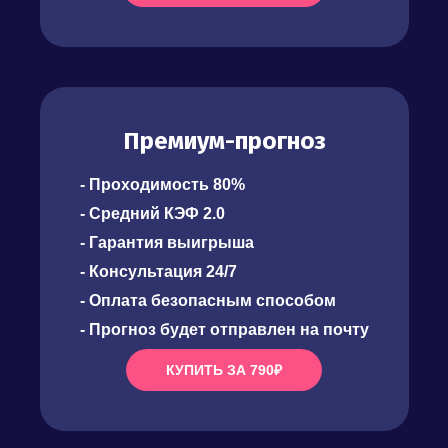
Премиум-прогноз
- Проходимость 80%
- Средний КЭФ 2.0
- Гарантия выигрыша
- Консультация 24/7
- Оплата безопасным способом
- Прогноз будет отправлен на почту
КУПИТЬ ЗА 790₽