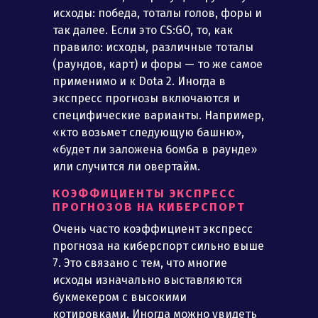
исходы: победа, тоталы голов, форы и
так далее. Если это CS:GO, то, как
правило: исходы, различные тоталы
(раундов, карт) и форы — то же самое
применимо и к Dota 2. Иногда в
экспресс прогнозы включаются и
специфические варианты. Например,
«кто возьмет следующую башню»,
«будет ли заложена бомба в раунде»
или случится ли овертайм.
КОЭФФИЦИЕНТЫ ЭКСПРЕСС
ПРОГНОЗОВ НА КИБЕРСПОРТ
Очень часто коэффициент экспресс
прогноза на киберспорт сильно выше
7. Это связано с тем, что многие
исходы изначально выставляются
букмекером с высокими
котировками. Иногда можно увидеть