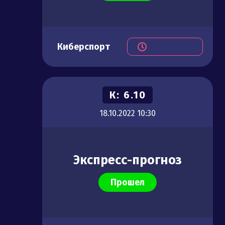
Киберспорт
К:
6.10
18.10.2022
10:30
Экспресс-прогноз
Прошел