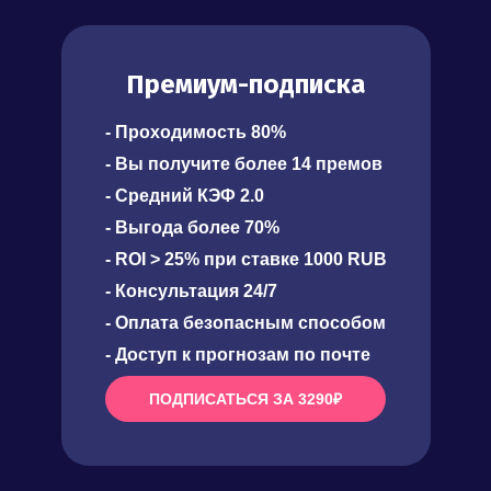
Премиум-подписка
- Проходимость 80%
- Вы получите более 14 премов
- Средний КЭФ 2.0
- Выгода более 70%
- ROI > 25% при ставке 1000 RUB
- Консультация 24/7
- Оплата безопасным способом
- Доступ к прогнозам по почте
ПОДПИСАТЬСЯ ЗА 3290₽