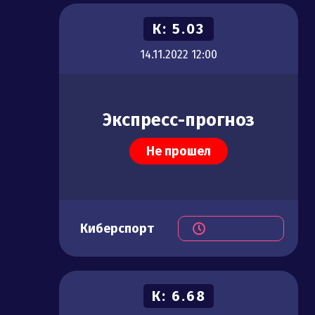
К:
5.03
14.11.2022
12:00
Экспресс-прогноз
Не прошел
Киберспорт
К:
6.68