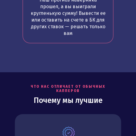
прошел, а вы выиграли
кругленькую сумму! Вывести ее
или оставить на счете в БК для
других ставок — решать только
вам
ЧТО НАС ОТЛИЧАЕТ ОТ ОБЫЧНЫХ
КАППЕРОВ
Почему мы лучшие