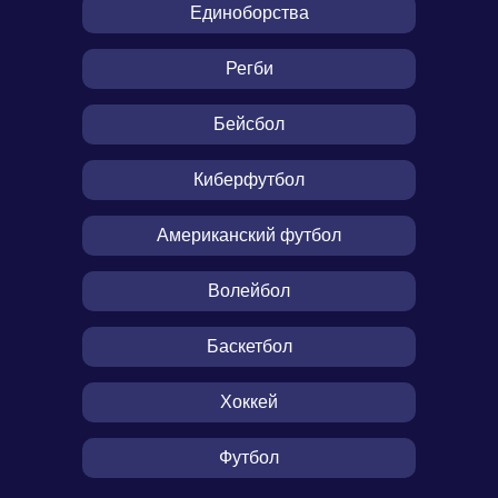
Единоборства
Регби
Бейсбол
Киберфутбол
Американский футбол
Волейбол
Баскетбол
Хоккей
Футбол