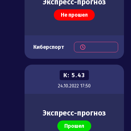
Экспресс-прогноз
Не прошел
Киберспорт
К:
5.43
24.10.2022
17:50
Экспресс-прогноз
Прошел