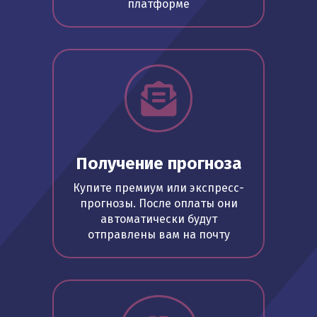
платформе
Получение прогноза
Купите премиум или экспресс-
прогнозы. После оплаты они
автоматически будут
отправлены вам на почту