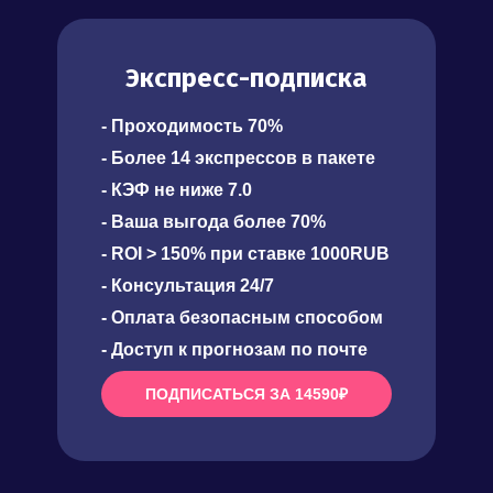
Экспресс-подписка
- Проходимость 70%
- Более 14 экспрессов в пакете
- КЭФ не ниже 7.0
- Ваша выгода более 70%
- ROI > 150% при ставке 1000RUB
- Консультация 24/7
- Оплата безопасным способом
- Доступ к прогнозам по почте
ПОДПИСАТЬСЯ ЗА 14590₽