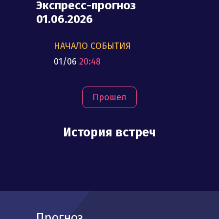
Экспресс-прогноз
01.06.2026
НАЧАЛО СОБЫТИЯ
01/06
20:48
Прошел
История встреч
Прогноз