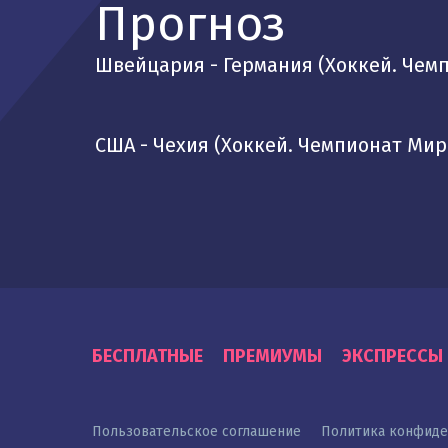
Прогноз
Швейцария - Германия (Хоккей. Чемп
США - Чехия (Хоккей. Чемпионат Мира
БЕСПЛАТНЫЕ
ПРЕМИУМЫ
ЭКСПРЕССЫ
Пользовательское соглашение
Политика конфиде