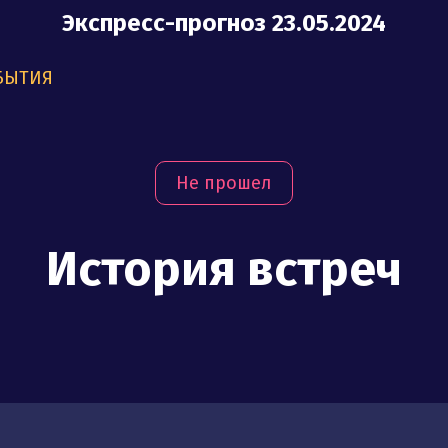
Экспресс-прогноз 23.05.2024
БЫТИЯ
Не прошел
История встреч