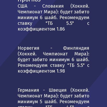
США - Словакия (Хоккей.
Чемпионат Мира): будет забито
минимум 6 шайб. Рекомендуем
ставку "ТБ 5.5" с
коэффициентом 1.86
Норвегия - Финляндия
(Хоккей. Чемпионат Мира):
будет забито минимум 6 шайб.
Рекомендуем ставку "ТБ 5.5" с
коэффициентом 1.98
Германия - Швеция (Хоккей.
Чемпионат Мира): будет забито
минимум 5 шайб. Рекомендуем