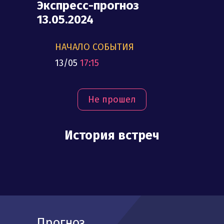
Экспресс-прогноз
13.05.2024
НАЧАЛО СОБЫТИЯ
13/05
17:15
Не прошел
История встреч
Прогноз