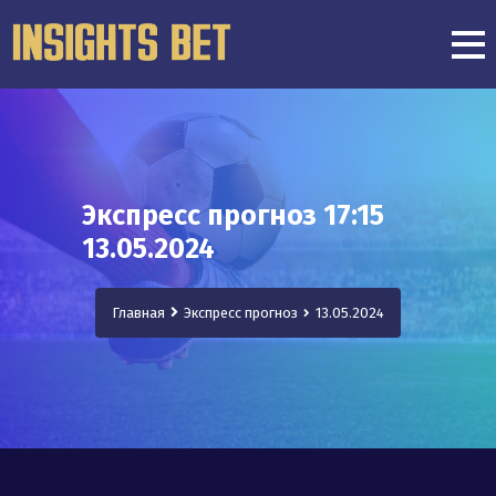
Экспресс прогноз 17:15
13.05.2024
Главная
Экспресс прогноз
13.05.2024