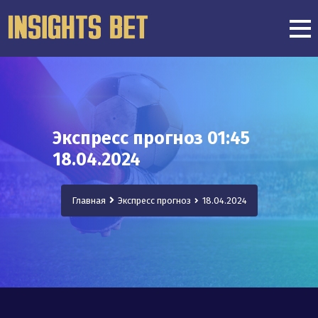
Экспресс прогноз 01:45
18.04.2024
Главная
Экспресс прогноз
18.04.2024