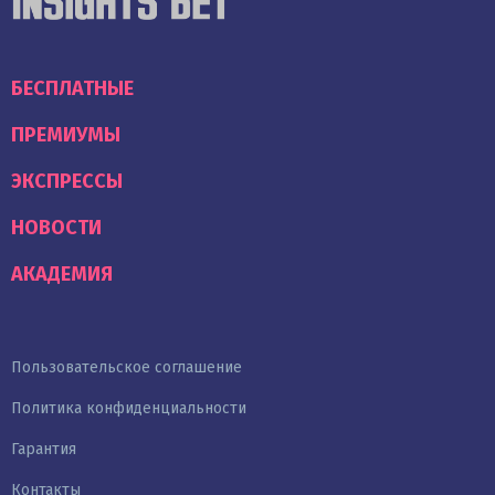
БЕСПЛАТНЫЕ
ПРЕМИУМЫ
ЭКСПРЕССЫ
НОВОСТИ
АКАДЕМИЯ
Пользовательское соглашение
Политика конфиденциальности
Гарантия
Контакты