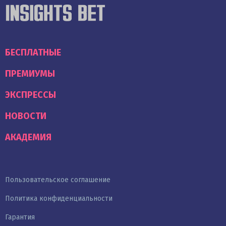
БЕСПЛАТНЫЕ
ПРЕМИУМЫ
ЭКСПРЕССЫ
НОВОСТИ
АКАДЕМИЯ
Пользовательское соглашение
Политика конфиденциальности
Гарантия