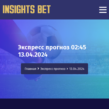
Экспресс прогноз 02:45
13.04.2024
Главная
Экспресс прогноз
13.04.2024