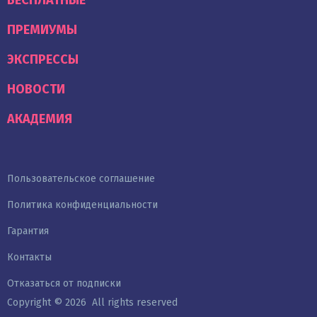
БЕСПЛАТНЫЕ
ПРЕМИУМЫ
ЭКСПРЕССЫ
НОВОСТИ
АКАДЕМИЯ
Пользовательское соглашение
Политика конфиденциальности
Гарантия
Контакты
Отказаться от подписки
Copyright © 2026 All rights reserved