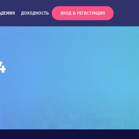
АДЕМИЯ
ДОХОДНОСТЬ
ВХОД & РЕГИСТРАЦИЯ
4