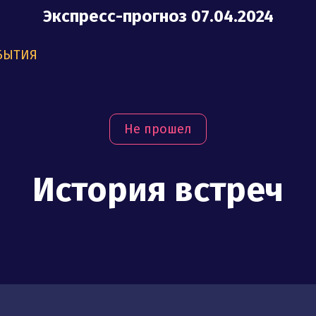
Экспресс-прогноз 07.04.2024
БЫТИЯ
Не прошел
История встреч