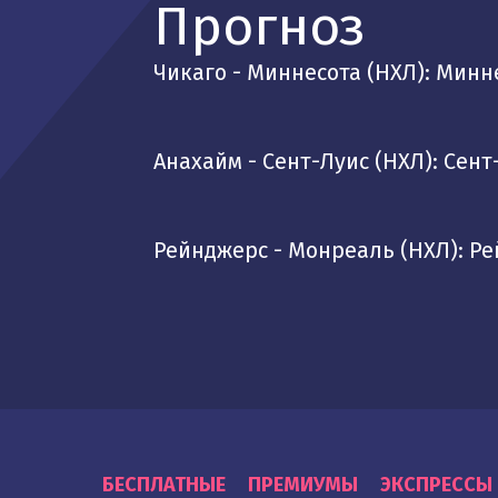
Прогноз
Чикаго - Миннесота (НХЛ): Минн
Анахайм - Сент-Луис (НХЛ): Сен
Рейнджерс - Монреаль (НХЛ): Ре
БЕСПЛАТНЫЕ
ПРЕМИУМЫ
ЭКСПРЕССЫ