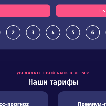
Le
2
3
4
5
6
УВЕЛИЧЬТЕ СВОЙ БАНК В 30 РАЗ!
Наши тарифы
сс-прогноз
Премиум-