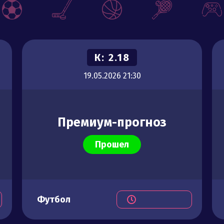
К:
2.18
19.05.2026
21:30
Премиум-прогноз
Прошел
Футбол