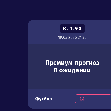
К:
1.90
19.05.2026
21:30
Премиум-прогноз
В ожидании
Футбол