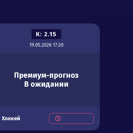
К:
2.15
19.05.2026
17:20
Премиум-прогноз
В ожидании
Хоккей