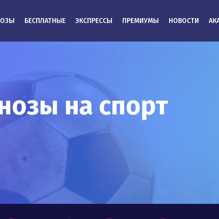
НОЗЫ
БЕСПЛАТНЫЕ
ЭКСПРЕССЫ
ПРЕМИУМЫ
НОВОСТИ
АК
нозы на спорт