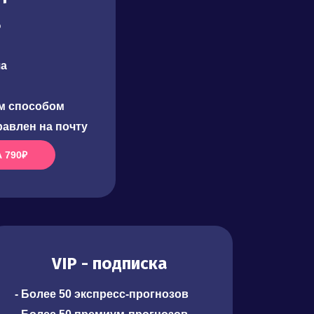
%
ша
ым способом
равлен на почту
 790₽
VIP - подписка
- Более 50 экспресс-прогнозов