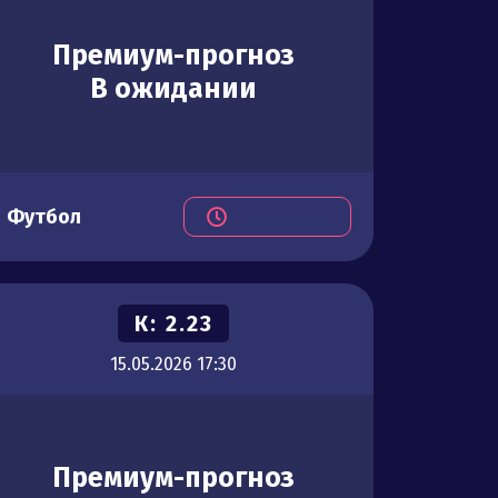
Премиум-прогноз
В ожидании
Футбол
К:
2.23
15.05.2026
17:30
Премиум-прогноз