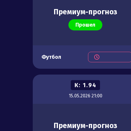
Премиум-прогноз
Прошел
Футбол
К:
1.94
15.05.2026
21:00
Премиум-прогноз