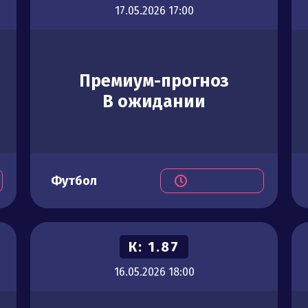
17.05.2026
17:00
Премиум-прогноз
В ожидании
Футбол
К:
1.87
16.05.2026
18:00