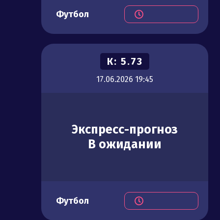
Футбол
К:
5.73
17.06.2026
19:45
Экспресс-прогноз
В ожидании
Футбол