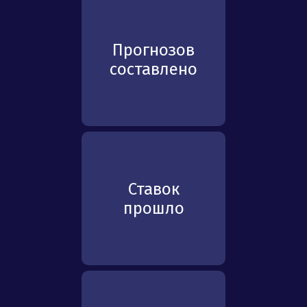
Прогнозов
составлено
Ставок
прошло