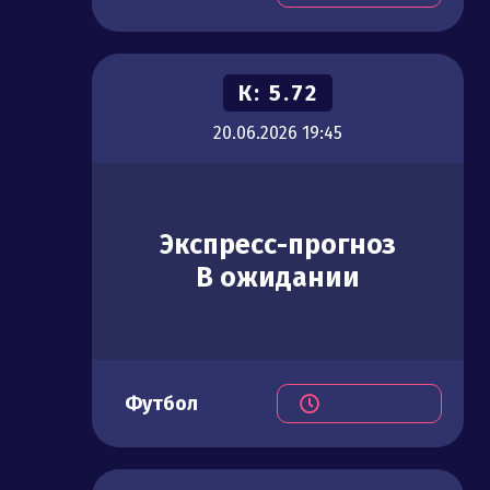
К:
5.72
20.06.2026
19:45
Экспресс-прогноз
В ожидании
Футбол