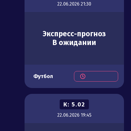
22.06.2026
21:30
Экспресс-прогноз
В ожидании
Футбол
К:
5.02
22.06.2026
19:45