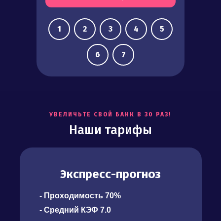
1
2
3
4
5
6
7
УВЕЛИЧЬТЕ СВОЙ БАНК В 30 РАЗ!
Наши тарифы
Экспресс-прогноз
- Проходимость 70%
- Средний КЭФ 7.0