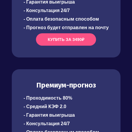
- Гарантия выигрыша
- Консультация 24/7
- Оплата безопасным способом
- Прогноз будет отправлен на почту
КУПИТЬ ЗА 3490₽
Премиум-прогноз
- Проходимость 80%
- Средний КЭФ 2.0
- Гарантия выигрыша
- Консультация 24/7