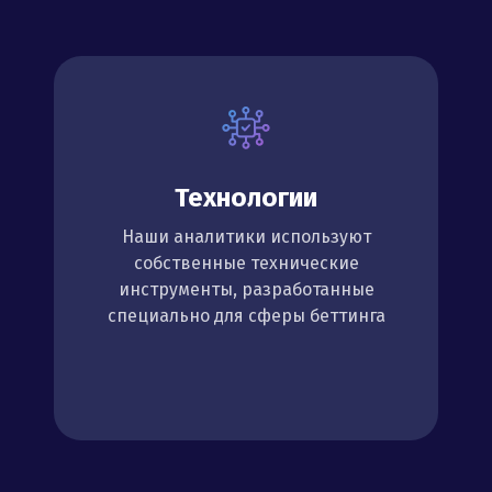
Технологии
Наши аналитики используют
собственные технические
инструменты, разработанные
специально для сферы беттинга