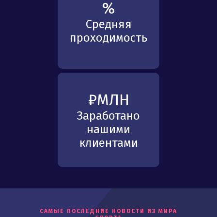
%
Средняя
проходимость
₽
МЛН
Заработано
нашими
клиентами
САМЫЕ ПОСЛЕДНИЕ НОВОСТИ ИЗ МИРА