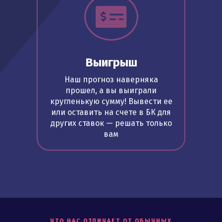
Выигрыш
Наш прогноз наверняка
прошел, а вы выиграли
кругленькую сумму! Вывести ее
или оставить на счете в БК для
других ставок — решать только
вам
ЧТО НАС ОТЛИЧАЕТ ОТ ОБЫЧНЫХ