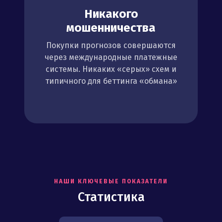
Никакого
мошенничества
Покупки прогнозов совершаются
через международные платежные
системы. Никаких «серых» схем и
типичного для беттинга «обмана»
НАШИ КЛЮЧЕВЫЕ ПОКАЗАТЕЛИ
Статистика