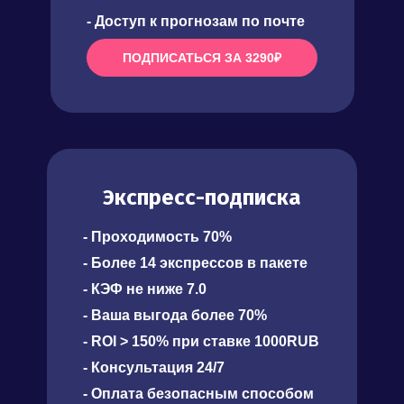
- Доступ к прогнозам по почте
ПОДПИСАТЬСЯ ЗА 3290₽
Экспресс-подписка
- Проходимость 70%
- Более 14 экспрессов в пакете
- КЭФ не ниже 7.0
- Ваша выгода более 70%
- ROI > 150% при ставке 1000RUB
- Консультация 24/7
- Оплата безопасным способом