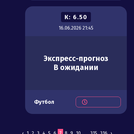
К:
6.50
16.06.2026
21:45
Экспресс-прогноз
В ожидании
Футбол
‹
1
2
3
4
5
6
7
8
9
10
...
315
316
›