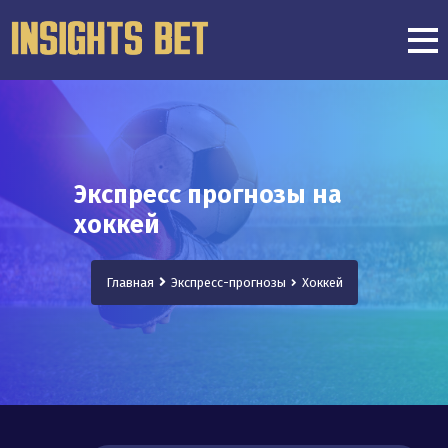
Экспресс прогнозы на
хоккей
Главная
Экспресс-прогнозы
Хоккей