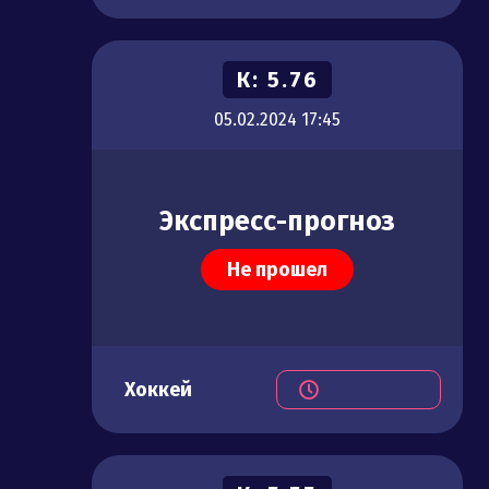
К:
5.76
05.02.2024
17:45
Экспресс-прогноз
Не прошел
Хоккей