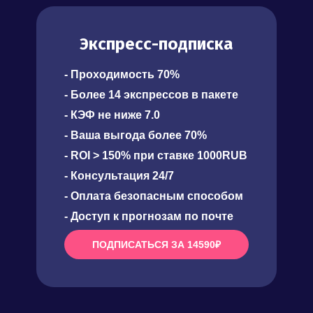
Экспресс-подписка
- Проходимость 70%
- Более 14 экспрессов в пакете
- КЭФ не ниже 7.0
- Ваша выгода более 70%
- ROI > 150% при ставке 1000RUB
- Консультация 24/7
- Оплата безопасным способом
- Доступ к прогнозам по почте
ПОДПИСАТЬСЯ ЗА 14590₽