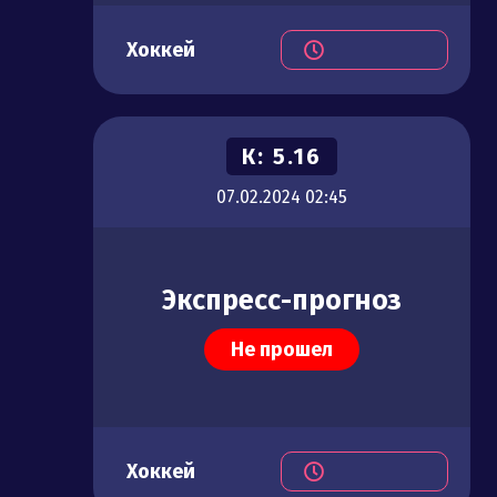
Хоккей
К:
5.16
07.02.2024
02:45
Экспресс-прогноз
Не прошел
Хоккей