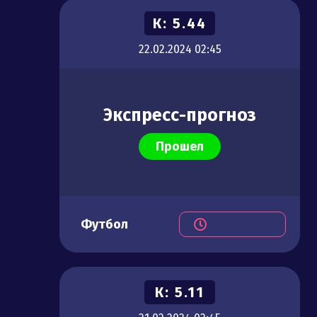
К:
5.44
22.02.2024
02:45
Экспресс-прогноз
Прошел
Футбол
К:
5.11