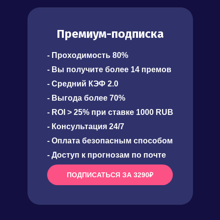
Премиум-подписка
- Проходимость 80%
- Вы получите более 14 премов
- Средний КЭФ 2.0
- Выгода более 70%
- ROI > 25% при ставке 1000 RUB
- Консультация 24/7
- Оплата безопасным способом
- Доступ к прогнозам по почте
ПОДПИСАТЬСЯ ЗА 3290₽