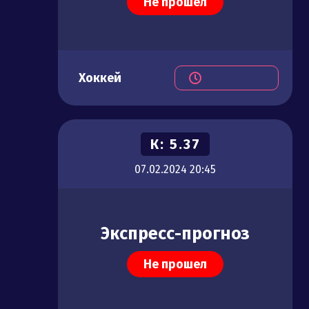
Не прошел
Хоккей
К:
5.37
07.02.2024
20:45
Экспресс-прогноз
Не прошел