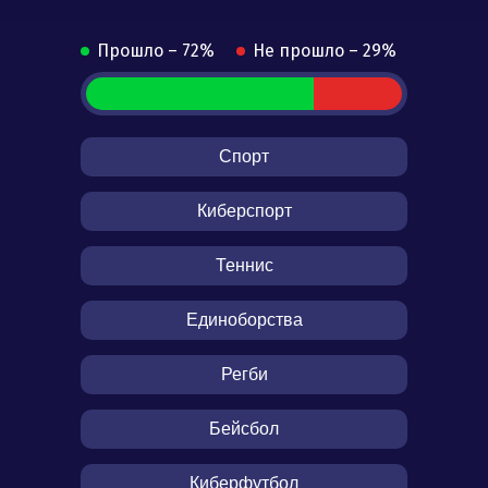
Прошло – 72%
Не прошло – 29%
Спорт
Киберспорт
Теннис
Единоборства
Регби
Бейсбол
Киберфутбол