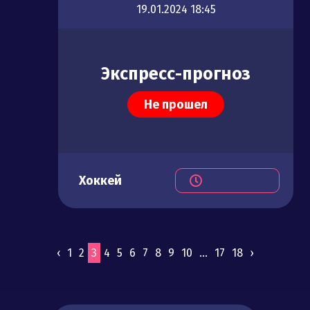
19.01.2024
18:45
Экспресс-прогноз
Не прошел
Хоккей
‹
1
2
3
4
5
6
7
8
9
10
...
17
18
›