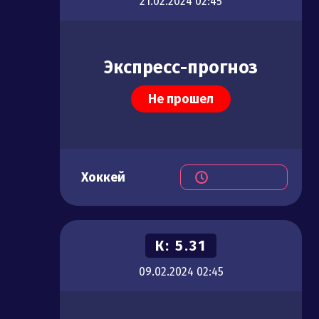
21.02.2024
02:45
Экспресс-прогноз
Не прошел
Хоккей
К:
5.31
09.02.2024
02:45