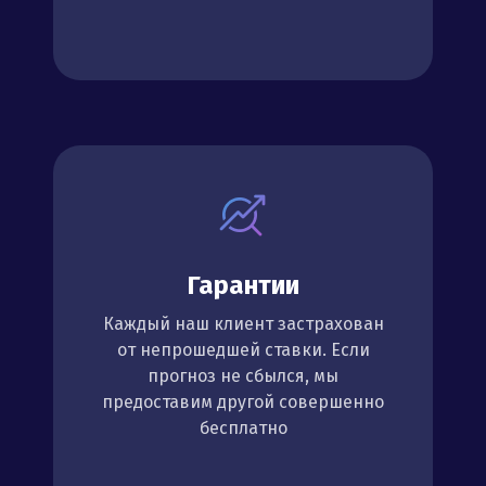
Гарантии
Каждый наш клиент застрахован
от непрошедшей ставки. Если
прогноз не сбылся, мы
предоставим другой совершенно
бесплатно