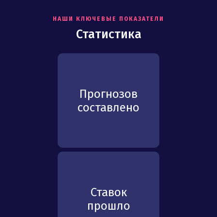
НАШИ КЛЮЧЕВЫЕ ПОКАЗАТЕЛИ
Статистика
Прогнозов
составлено
Ставок
прошло