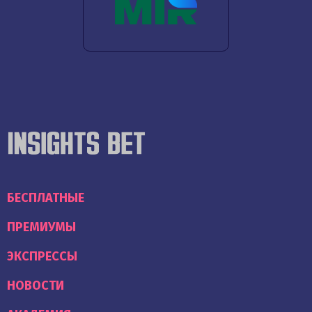
БЕСПЛАТНЫЕ
ПРЕМИУМЫ
ЭКСПРЕССЫ
НОВОСТИ