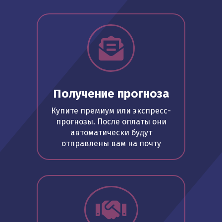
Получение прогноза
Купите премиум или экспресс-
прогнозы. После оплаты они
автоматически будут
отправлены вам на почту