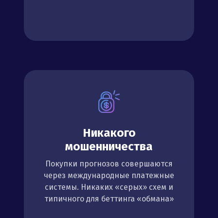
Никакого
мошенничества
Покупки прогнозов совершаются
через международные платежные
системы. Никаких «серых» схем и
типичного для беттинга «обмана»