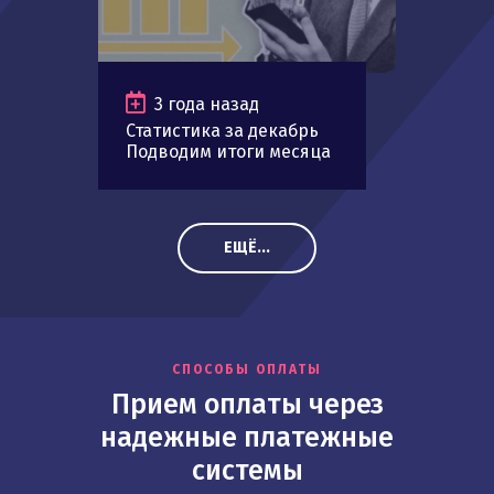
3 года назад
3
Статистика за декабрь
Стат
Подводим итоги месяца
Под
ЕЩЁ...
СПОСОБЫ ОПЛАТЫ
Прием оплаты через
надежные платежные
системы