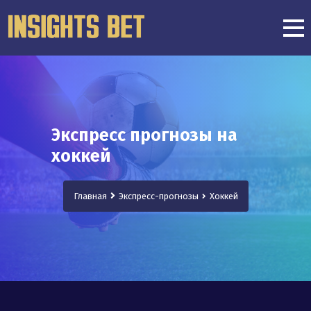
Экспресс прогнозы на
хоккей
Главная
Экспресс-прогнозы
Хоккей