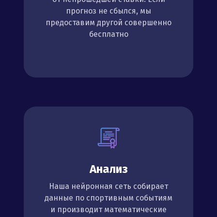
прогноз не сбылся, мы
предоставим другой совершенно
бесплатно
Анализ
Наша нейронная сеть собирает
данные по спортивным событиям
и производит математические